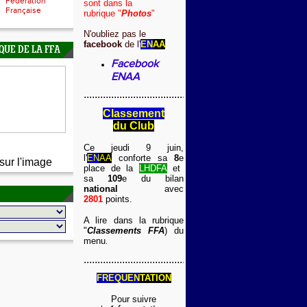
Fédération
sont dans la
Française
rubrique "
Photos
"
N'oubliez pas le
facebook
de l
'
EN
AA
QUE DE LA FFA
Facebook
ENAA
...........................................
Classement
du Club
Ce jeudi 9 juin,
l'
EN
AA
conforte sa
8
e
sur l'image
place de la
LHDFA
et
sa
109
e du bilan
national
avec
2801
points.
A lire dans la rubrique
"
Classements FFA
) du
menu
.
...........................................
FREQUEN
TATION
Pour suivre