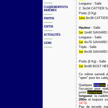
Longueur - Salle
CLASSEMENTS FFA
2. 3m34 CATTIER SA
BARÊMES
Poids (3 Kg)
1ère
8m38 CATTIER S
PHOTOS
EDITOS
Hauteur
- Salle
1er
1m40 SAVIARD L
ACTUALITÉS
Longueur - Salle
1er
4m76 SAVIARD L
LIENS
Triple - Salle
1er
9m39 SAVIARD L
Poids (6 Kg) - Salle
1er
9m90 BOST HERV
Ce même samedi ét
"open" pour les caté
Quelques
énaï
stes
a
l'occasion pour réa
junior
gasiaquois
Rom
longueur
, la
cadett
200m
et toujours su
24"76
.
Pas de records ma