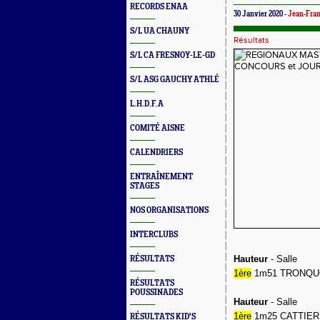
RECORDS ENAA
30 Janvier 2020 -
Jean-Fra
S/L UA CHAUNY
Résultats
S/L CA FRESNOY-LE-GD
S/L ASG GAUCHY ATHLÉ
L.H.D.F.A
COMITÉ AISNE
CALENDRIERS
ENTRAÎNEMENT
STAGES
NOS ORGANISATIONS
INTERCLUBS
Hauteur
- Salle
RÉSULTATS
1ère
1m51 TRONQUOY
RÉSULTATS
POUSSINADES
Hauteur
- Salle
1ère
1m25 CATTIER S
RÉSULTATS KID'S