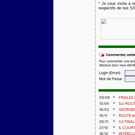
* Je vous invite à r
respectifs de nos S/L
Commentez cette 
Pour commenter une actual
dessous pour vous identi
Login (Email)
:
Mot de Passe
:
>
09/06
FINALES 
>
13/04
Sur ROUT
>
18/02
GEORGES 
>
19/11
ROUTE e
>
05/11
1/2 FINA
>
21/10
IL COUR
>
18/10
INTERCL