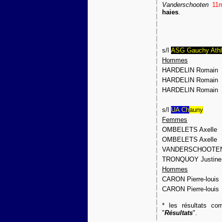
Vanderschooten
11
haies
.
s/l
ASG Gauchy Athl
Hommes
HARDELIN Romain
HARDELIN Romain
HARDELIN Romain
s/l
UA Ch
auny
Femmes
OMBELETS Axelle
OMBELETS Axelle
VANDERSCHOOTEN 
TRONQUOY Justine
Hommes
CARON Pierre-louis
CARON Pierre-louis
* les résultats co
"
Résultats
".