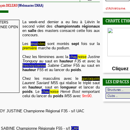
nçois DELEAU
(Webmaster ENAA)
d'Athlétisme.
CHARTE ETHI
La week-end dernier a eu lieu à Liévin le
second volet des
championnats régionaux
en
salle
des masters consacré cette fois aux
concours.
Les
énaï
stes
sont montés
sept
fois sur la
première
marche du podium.
Chez les féminines avec la
chau
noise
Justine
Tronquoy
au saut en
hauteur
F35
et avec la
fresnoysienne
Sabine Cattier
F55 au saut en
Cliquez
hauteur
F55
et au lancer du
poids
.
Chez les masculins avec le
gasiaquois
LES ESPACES
Laurent Saviard
M55 qui réalise le triplé saut
en
hauteur
, saut en
longueur
et lancer du
poids
. Le
chau
noise
Hervé Bost
remportant
celui du lancer du
poids
M55
avec
9m90
.
 JUSTINE Championne Régional F35 - s/l UAC
ABINE Championne Régionale F55 - s/l
CAF