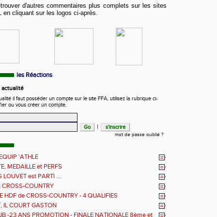
etrouver d'autres commentaires plus complets sur les sites
 en cliquant sur les logos ci-après.
les Réactions
actualité
ité il faut posséder un compte sur le site FFA, utilisez la rubrique ci-
fier ou vous créer un compte.
|
mot de passe oublié ?
EQUIP 'ATHLE
E, MEDAILLE et PERFS
LOUVET est PARTI ....
t CROSS-COUNTRY
LE HDF de CROSS-COUNTRY - 4 QUALIFIES
T, IL COURT GASTON
UB -23 ANS PROMOTION - FINALE NATIONALE 8ème et