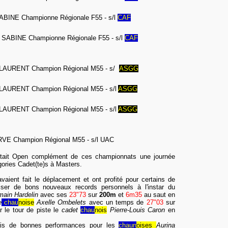
BINE Championne Régionale F55 - s/l
CAF
ABINE Championne Régionale F55 - s/l
CAF
AURENT Champion Régional M55 - s/
ASGG
AURENT Champion Régional M55 - s/l
ASGG
AURENT Champion Régional M55 - s/l
ASGG
E Champion Régional M55 - s/l UAC
ait Open complément de ces championnats une journée
gories Cadet(te)s à Masters.
vaient fait le déplacement et ont profité pour certains de
liser de bons nouveaux records personnels à l'instar du
ain Hardelin
avec ses
23"73
sur
200m
et
6m35
au saut en
e
chau
noise
Axelle Ombelets
avec un temps de
27"03
sur
r le tour de piste le
cadet
chau
nois
Pierre-Louis Caron
en
is de bonnes performances pour les
chaun
oises
Aurina