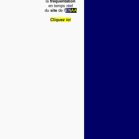
la
fréquentation
en temps réel
du
site
de l'
EN
AA
Cliqu
ez ici