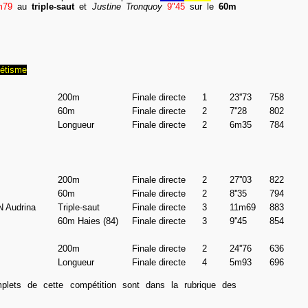
m79
au
triple-saut
et
Justine Tronquoy
9"45
sur le
60m
étisme
200m
Finale directe
1
23''73
758
60m
Finale directe
2
7''28
802
Longueur
Finale directe
2
6m35
784
200m
Finale directe
2
27''03
822
60m
Finale directe
2
8''35
794
Audrina
Triple-saut
Finale directe
3
11m69
883
60m Haies (84)
Finale directe
3
9''45
854
200m
Finale directe
2
24''76
636
Longueur
Finale directe
4
5m93
696
mplets de cette compétition sont dans la rubrique des