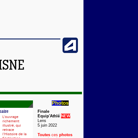
ISNE
Pho
tos
Finale
naire
Equip'Athlé
NEW
L'ouvrage
Lens
richement
5 juin 2022
illustré, qui
retrace
l’Histoire de la
Toutes
ces
photos