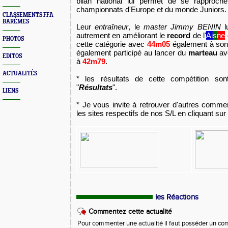
bilan national lui permet de se rapproch
championnats d'Europe et du monde Juniors.
CLASSEMENTS FFA
BARÊMES
Leur 
entraîneur
, le 
master Jimmy BENIN
 l
autrement en améliorant le 
record 
de l'
Ai
s
ne
PHOTOS
cette catégorie avec 
44m05
 également à son
également participé au lancer du
 marteau
 av
EDITOS
à 
42m79
.
ACTUALITÉS
* les résultats de cette compétition son
"
Résultats
".
LIENS
* Je vous invite à retrouver d'autres comme
les sites respectifs de nos S/L en cliquant sur
les Réactions
Commentez cette actualité
Pour commenter une actualité il faut posséder un compt