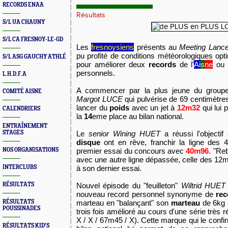
RECORDS ENAA
Résultats
S/L UA CHAUNY
S/L CA FRESNOY-LE-GD
Les 
fresnoysiens
 présents au 
Meeting Lance
pu profité de conditions météorologiques opt
S/L ASG GAUCHY ATHLÉ
pour améliorer deux 
records 
de l'
Ai
s
ne
 ou 
personnels.
L.H.D.F.A
A commencer par la plus jeune du groupe
COMITÉ AISNE
Margot LUCE 
qui pulvérise de 69 centimètre
lancer du 
poids
 avec un jet à 
12m32
 qui lui
CALENDRIERS
la
 14
eme place au bilan national.
ENTRAÎNEMENT
STAGES
Le 
senior Wining HUET
disque
 ont en rêve, franchir la ligne des 4
NOS ORGANISATIONS
premier essai du concours avec 
40m96
. "Re
avec une autre ligne dépassée, celle des 12
INTERCLUBS
à son dernier essai.
RÉSULTATS
Nouvel épisode du "feuilleton" 
Wiltrid HUET
nouveau record personnel synonyme de 
rec
RÉSULTATS
marteau en "balançant" son 
marteau
 de 6kg 
POUSSINADES
trois fois amélioré au cours d'une série très 
X / X / 67m45 / X). Cette marque qui le confi
RÉSULTATS KID'S