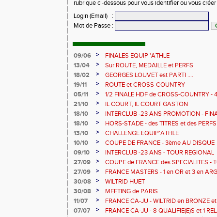
rubrique ci-dessous pour vous identifier ou vous crée
Login (Email)
:
Mot de Passe
:
>
09/06
FINALES EQUIP 'ATHLE
>
13/04
Sur ROUTE, MEDAILLE et PERFS
>
18/02
GEORGES LOUVET est PARTI ....
>
19/11
ROUTE et CROSS-COUNTRY
>
05/11
1/2 FINALE HDF de CROSS-COUNTRY - 4
>
21/10
IL COURT, IL COURT GASTON
>
18/10
INTERCLUB -23 ANS PROMOTION - FIN
20ème
>
18/10
HORS-STADE - des TITRES et des PERFS
>
13/10
CHALLENGE EQUIP'ATHLE
>
10/10
COUPE DE FRANCE - 3ème AU DISQUE
>
09/10
INTERCLUB -23 ANS - TOUR REGIONAL
>
27/09
COUPE de FRANCE des SPECIALITES -
>
27/09
FRANCE MASTERS - 1 en OR et 3 en AR
>
30/08
WILTRID HUET
>
30/08
MEETING de PARIS
>
11/07
FRANCE CA-JU - WILTRID en BRONZE et
>
07/07
FRANCE CA-JU - 8 QUALIFIE(E)S et 1 RE