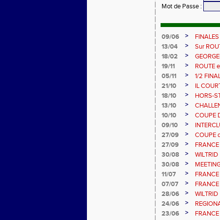
Mot de Passe
:
>
09/06
FINALES
>
13/04
Sur ROU
>
18/02
GEORGES 
>
19/11
ROUTE 
>
05/11
1/2 FIN
>
21/10
IL COUR
>
18/10
HORS-ST
>
13/10
CHALLEN
>
10/10
COUPE D
>
09/10
INTERCL
>
27/09
COUPE d
>
27/09
FRANCE 
>
30/08
WILTRID
>
30/08
MEETING
>
11/07
FRANCE 
>
07/07
FRANCE C
>
28/06
WILTRID
>
24/06
REGIONA
>
23/06
FRANCE 