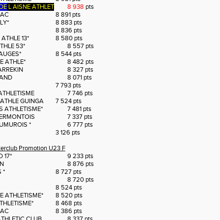
DE
L AISNE ATHLET
8 938
pts
 AC
8 891 pts
LY*
8 883 pts
 836 pts
ATHLE 13*
8 580 pts
THLE 53*
8 557 pts
AUGES*
8 544 pts
E ATHLE*
8 482 pts
ARREKIN
8 327 pts
RAND
8 071 pts
7 793 pts
ATHLETISME
7 746 pts
ATHLE GUINGA
7 524 pts
S ATHLETISME*
7 481 pts
 ERMONTOIS
7 337 pts
UMUROIS *
6 777 pts
3 126 pts
nterclub Promotion U23 F
 17*
9 233 pts
IN
8 876 pts
 *
8 727 pts
8 720 pts
8 524 pts
E ATHLETISME*
8 520 pts
THLETISME*
8 468 pts
 AC
8 386 pts
ATHLETIC CLUB
8 337 pts