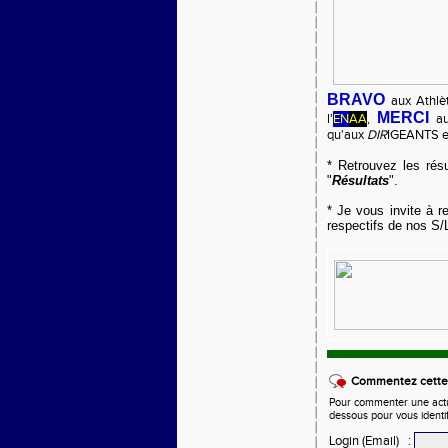
BRAVO
aux Athlèt
MERCI
l'
EN
AA
,
a
qu'aux
DIR
IGEANTS 
* Retrouvez les rés
"
Résultats
".
* Je vous invite à r
respectifs de nos S/L
Commentez cette 
Pour commenter une actual
dessous pour vous identi
Login (Email)
: