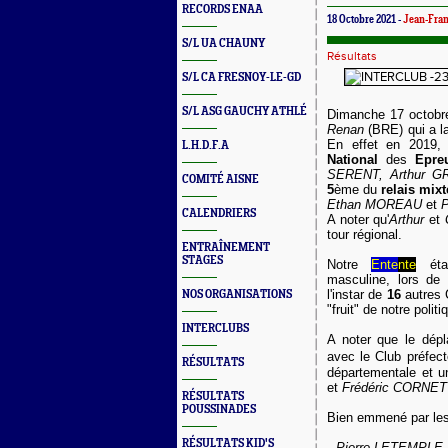
RECORDS ENAA
18 Octobre 2021 -
Jean-Fra
S/L UA CHAUNY
Résultats
S/L CA FRESNOY-LE-GD
S/L ASG GAUCHY ATHLÉ
Dimanche 17 octobre
Renan
(BRE) qui a l
En effet en 2019, 
L.H.D.F.A
National
des
Epre
SERENT, Arthur G
COMITÉ AISNE
5
ème du
relais mixt
Ethan MOREAU
et
P
CALENDRIERS
A noter qu'
Arthur
et
tour régional.
ENTRAÎNEMENT
STAGES
Notre
Ente
nte
étai
masculine, lors de 
l'instar de
16
autres 
NOS ORGANISATIONS
"fruit" de notre poli
INTERCLUBS
A noter que le dép
avec le Club préfec
RÉSULTATS
départementale et u
et
Frédéric CORNE
RÉSULTATS
POUSSINADES
Bien emmené par les
RÉSULTATS KID'S
- Pierre LETEMPLE