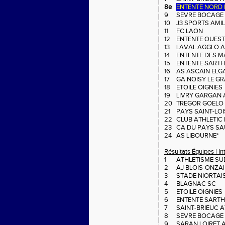
8e
ENTENTE NORD 
9
SEVRE BOCAGE
10
J3 SPORTS AMIL
11
FC LAON
8
12
ENTENTE OUEST 
13
LAVAL AGGLO A
14
ENTENTE DES M
15
ENTENTE SARTH
16
AS ASCAIN ELG
17
GA NOISY LE G
18
ETOILE OIGNIES
19
LIVRY GARGAN 
20
TREGOR GOELO 
21
PAYS SAINT-LOI
22
CLUB ATHLETIC
23
CA DU PAYS SA
24
AS LIBOURNE*
Résultats Équipes | I
1
ATHLETISME SUD
2
AJ BLOIS-ONZA
3
STADE NIORTAIS
4
BLAGNAC SC
5
ETOILE OIGNIES
6
ENTENTE SARTH
7
SAINT-BRIEUC A
8
SEVRE BOCAGE
9
SARAN LOIRET 