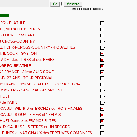
|
mot de passe oublié ?
 EQUIP 'ATHLE
TE, MEDAILLE et PERFS
LOUVET est PARTI ....
et CROSS-COUNTRY
ALE HDF de CROSS-COUNTRY - 4 QUALIFIES
T, IL COURT GASTON
ADE - des TITRES et des PERFS
GE EQUIP'ATHLE
E FRANCE - 3ème AU DISQUE
UB -23 ANS - TOUR REGIONAL
e FRANCE des SPECIALITES - TOUR REGIONAL
MASTERS - 1 en OR et 3 en ARGENT
 HUET
 de PARIS
CA-JU - WILTRID en BRONZE et TROIS FINALES
A-JU - 8 QUALIFIE(E)S et 1 RELAIS
 HUET 9eme aux FRANCE ÉLITES
UX CA-JU-SE - 5 TITRES et UN RECORD
JEUNES et NATIONAUX des EPREUVES COMBINEES