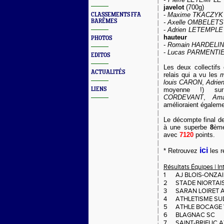
javelot
(700g)
-
Maxime TKACZYK
CLASSEMENTS FFA
BARÊMES
- Axelle OMBELETS
-
Adrien LETEMPLE
hauteur
PHOTOS
-
Romain HARDELIN
-
Lucas PARMENTI
EDITOS
Les deux collectifs 
ACTUALITÉS
relais qui a vu les
m
louis CARON
,
Adri
LIENS
moyenne !) s
CORDEVANT
,
Am
amélioraient égaleme
Le décompte final d
à une superbe
8
ème
avec
7120
points.
ici
* Retrouvez
les r
Résultats Équipes | I
1
AJ BLOIS-ONZA
2
STADE NIORTAIS
3
SARAN LOIRET 
4
ATHLETISME SUD
5
ATHLE BOCAGE 
6
BLAGNAC SC
7
SAINT-BRIEUC A