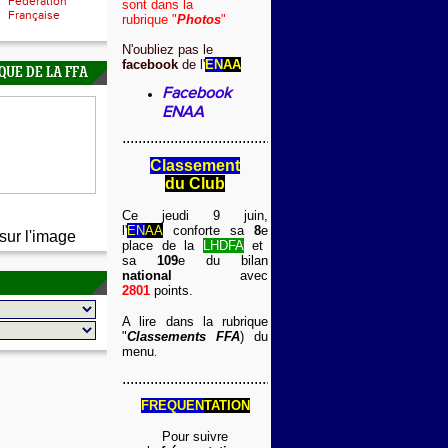
Fédération
sont dans la
Française
rubrique "
Photos
"
N'oubliez pas le
facebook
de l
'
EN
AA
QUE DE LA FFA
Facebook
ENAA
...........................................
Classement
du Club
Ce jeudi 9 juin,
l'
EN
AA
conforte sa
8
e
sur l'image
place de la
LHDFA
et
sa
109
e du bilan
national
avec
2801
points.
A lire dans la rubrique
"
Classements FFA
) du
menu
.
...........................................
FREQUEN
TATION
Pour suivre