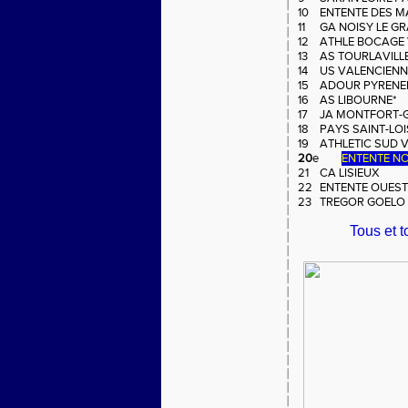
10
ENTENTE DES M
11
GA NOISY LE G
12
ATHLE BOCAGE 
13
AS TOURLAVILL
14
US VALENCIENN
15
ADOUR PYRENEE
16
AS LIBOURNE*
17
JA MONTFORT-
18
PAYS SAINT-LOI
19
ATHLETIC SUD V
20
e
ENTENTE N
21
CA LISIEUX
7
22
ENTENTE OUEST 
23
TREGOR GOELO 
Tous et t