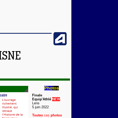
ISNE
Pho
tos
Finale
naire
Equip'Athlé
NEW
L'ouvrage
Lens
richement
5 juin 2022
illustré, qui
retrace
l’Histoire de la
Toutes
ces
photos