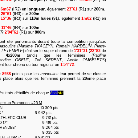
6m67
(IR2) en
longueur
, également
23"61
(R1) sur
200m
.
26"61
(IR3) sur
200m
15"36
(IR3) sur
110m haies
(91), également
1m82
(R1) en
11"46
(IR4) sur
100m
ER
2'04"61
(R1) sur
800m
ont été performants durant toute la compétition jusqu'aux
asculins
(
Maxime TKACZYK
,
Romain HARDELIN
,
Pierre-
en LETEMPLE
) réaliser le super chrono de
1'31"31
(
22"83
de
ur
4x200m
tandis que les féminines (
Pauline
andine OBEUF
,
Zoé SERENT
,
Axelle OMBELETS
)
nt leur chrono du tour régional en
1'54"72
.
e
8938
points pour les
masculins
leur permet de se classer
 place alors que les féminines prennent la
20
ème place
ésultats détaillés de chaque
énaï
ste
nterclub Promotion U23 M
IN
10 309 pts
 *
9 942 pts
ATHLETIC CLUB
9 731 pts
 17*
9 419 pts
VENDEE*
9 264 pts
9 035 pts
THLETISME*
8 981 pts