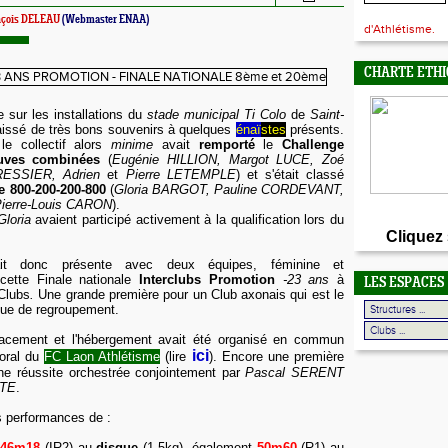
nçois DELEAU
(Webmaster ENAA)
d'Athlétisme.
CHARTE ETHI
 sur les installations du
stade municipa
l Ti Colo
de
Saint-
aissé de très bons souvenirs à quelques
énaï
stes
présents.
le collectif alors
minime
avait
remporté
le
Challenge
uves combinées
(
Eugénie HILLION, Margot LUCE, Zoé
RESSIER, Adrien
et
Pierre LETEMPLE
)
et s'était classé
e
800-200-200-800
(
Gloria BARGOT, Pauline CORDEVANT,
ierre-Louis CARON
).
Gloria
avaient participé activement à la qualification lors du
Cliquez
t donc présente avec deux équipes, féminine et
cette Finale nationale
Interclubs Promotion
-23 ans
à
LES ESPACES
Clubs
.
Une grande première pour un Club axonais qui est le
tique de regroupement.
lacement et l'hébergement avait été organisé en commun
ici
toral du
FC Laon Athlétisme
(lire
). Encore une première
ne réussite orchestrée conjointement par
Pascal SERENT
TTE
.
 performances de :
46m18
(IR2)
au
disque
(1,5kg), également
50m60
(R1) au