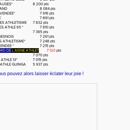
AUGES*
8 200 pts
RAND
8 084 pts
VENDEE*
7 916 pts
E
7 891 pts
ES ATHLETISME
7 832 pts
S ATHLE 65 *
7 810 pts
7 395 pts
GESNOIS
7 261 pts
S ATHLETISME*
7 248 pts
ENDEE *
7 215 pts
ORD DE
L AISNE ATHLET
7 120
pts
 070 pts
ATHLE 13*
7 015 pts
ATHLE GUINGA
5 937 pts
ous pouvez alors laisser éclater leur joie !