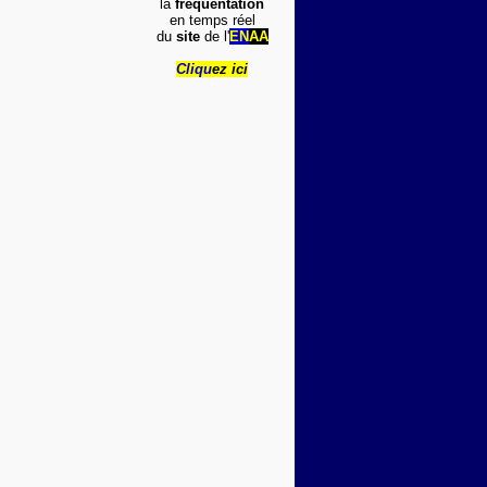
la
fréquentation
en temps réel
du
site
de l'
EN
AA
Cliqu
ez ici