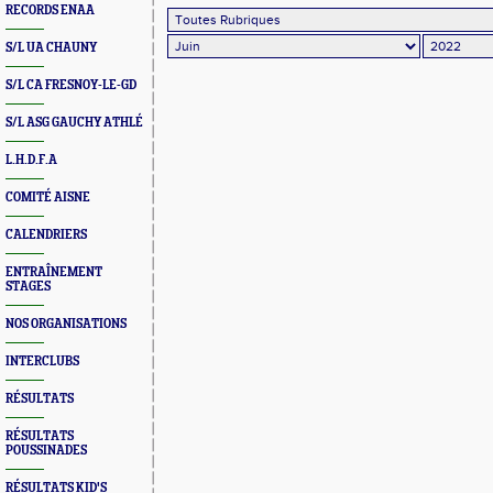
RECORDS ENAA
S/L UA CHAUNY
S/L CA FRESNOY-LE-GD
S/L ASG GAUCHY ATHLÉ
L.H.D.F.A
COMITÉ AISNE
CALENDRIERS
ENTRAÎNEMENT
STAGES
NOS ORGANISATIONS
INTERCLUBS
RÉSULTATS
RÉSULTATS
POUSSINADES
RÉSULTATS KID'S